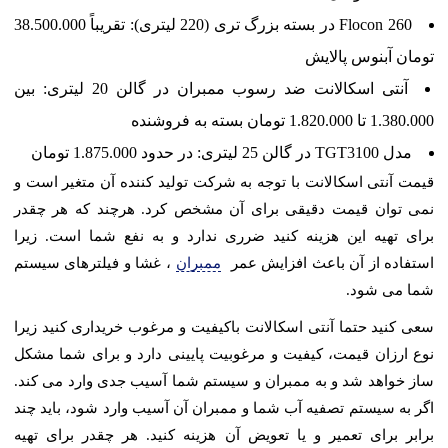
Flocon 260 در بسته بزرگ تری (220 لیتری): تقریباً 38.500.000
تومان آبنوس پالایش
آنتی اسکالانت ضد رسوب ممبران در گالن 20 لیتری: بین
1.380.000 تا 1.820.000 تومان بسته به فروشنده
مدل TGT3100 در گالن 25 لیتری: در حدود 1.875.000 تومان
قیمت آنتی اسکالانت با توجه به شرکت تولید کننده آن متغیر است و
نمی توان قیمت دقیقی برای آن مشخص کرد. هرچند که هر چقدر
برای تهیه این هزینه کنید ضرری ندارد و به نفع شما است. زیرا
استفاده از آن باعث افزایش عمر
ممبران
، غشا و فیلترهای سیستم
شما می شود.
سعی کنید حتما آنتی اسکالانت باکیفیت و مرغوب خریداری کنید زیرا
نوع ارزان قیمت، کیفیت و مرغوبیت پایینی دارد و برای شما مشکل
ساز خواهد شد و به ممبران و سیستم شما آسیب جدی وارد می کند.
اگر به سیستم تصفیه آب شما و ممبران آن آسیب وارد شود، باید چند
برابر برای تعمیر و یا تعویض آن هزینه کنید. هر چقدر برای تهیه