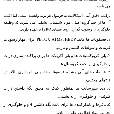
می باشد.
ترکیب دقیق آنتی اسکالانت به فرمول هر برند وابسته است، اما اغلب
آن ها از چند گروه اصلی مواد شیمیایی تشکیل می شوند که وظیفه
جلوگیری از رسوب گذاری روی غشای RO را برعهده دارند:
فسفونات ها مانند ATMP، HEDP یا PBTC؛ برای مهار رسوبات
کربنات و سولفات کلسیم و باریم.
پلی کربوکسیلات ها و پلی آکریلات ها برای پراکنده سازی ذرات
و جلوگیری از تجمع کریستال ها.
فسفات های آلی مشابه فسفونات ها، ولی با پایداری بالاتر در
pHهای مختلف.
دی سپرسانت ها بمنظور کمک به معلق نگه داشتن ذرات
کلوئیدی و جلوگیری از ته نشینی.
بافرها و پایدارکننده ها برای ثابت نگه داشتن pH و جلوگیری از
تخریب مواد فعال در طول زمان.