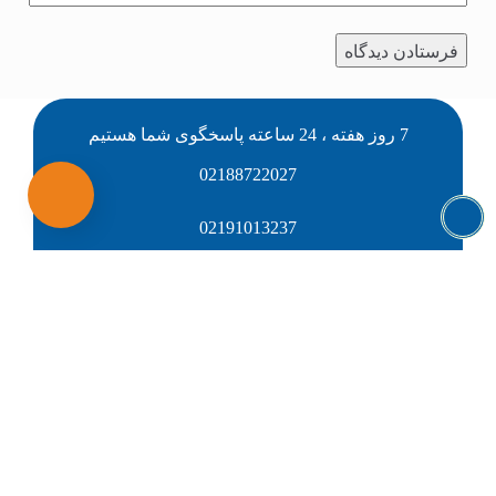
7 روز هفته ، 24 ساعته پاسخگوی شما هستیم
02188722027
02191013237
09126147685
ناب زیست
گروه صنعتی ناب زیست بزرگترین تامین کننده و تولید کننده
لوله، اتصالات، مخازن، مواد شیمیایی و تجهیزات صنعتی در
کشور