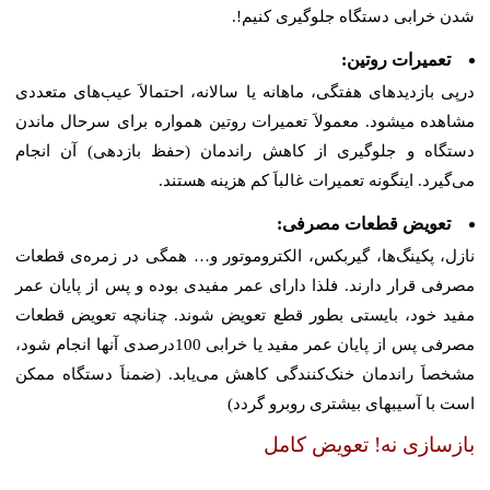
شدن خرابی دستگاه جلوگیری کنیم!.
تعمیرات روتین:
درپی بازدیدهای هفتگی، ماهانه یا سالانه، احتمالاَ عیب‌های متعددی
مشاهده میشود. معمولاَ تعمیرات روتین همواره برای سرحال ماندن
دستگاه و جلوگیری از کاهش راندمان (حفظ بازدهی) آن انجام
می‌گیرد. اینگونه تعمیرات غالباَ کم هزینه هستند.
تعویض قطعات مصرفی:
نازل، پکینگ‌ها، گیربکس، الکتروموتور و… همگی در زمره‌ی قطعات
مصرفی قرار دارند. فلذا دارای عمر مفیدی بوده و پس از پایان عمر
مفید خود، بایستی بطور قطع تعویض شوند. چنانچه تعویض قطعات
مصرفی پس از پایان عمر مفید یا خرابی 100درصدی آنها انجام شود،
مشخصاَ راندمان خنک‌کنندگی کاهش می‌یابد. (ضمناَ دستگاه ممکن
است با آسیبهای بیشتری روبرو گردد)
بازسازی نه! تعویض کامل