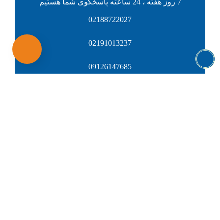
7 روز هفته ، 24 ساعته پاسخگوی شما هستیم
02188722027
02191013237
09126147685
ناب زیست
گروه صنعتی ناب زیست بزرگترین تامین کننده و تولید کننده
لوله، اتصالات، مخازن، مواد شیمیایی و تجهیزات صنعتی در
کشور
آدرس: تهران، میدان آرژانتین، خیابان عماد مغنیه، نبش
خیابان 23