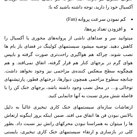
آکسیال خود را دارید، توجه داشته باشید که با:
کم نمودن سرعت پروانه (Fan)
و افزودن تعداد پره‌ها،
میتوانید سر و صداهای ناشی از پروانه‌های محوری یا آکسیال را
کاهش دهید. توصیه میشود سیستمهای کولینگ در فضای باز بام ها
نصب شوند. چراکه هم هواگیری راحت‌تری صورت گرفته و بایپس
هوای گرم در برجهای کنار هم قرار گرفته، اتفاق نمی‌افتد. و هم
هیچگونه سطح منعکس کننده‌ی مزاحمی نیز وجود نخواهد داشت.
چنانچه سطوح مزاحمی همچون دیوارها، درختهای قطور، پارتیشنهای
توخالی و… در محل نصب وجود داشته باشد، برجهای خنک کن را با
فاصله شش متری نسبت به آنها جانمایی کنید.
ارتعاشات سازه‌ای سیستمهای خنک کاری تبخیری غالباَ به دلیل
بالانس نبودن فن ها اتفاق می افتد. ضمن اینکه بروز اینگونه ارتعاش
ها را میتوان به همراستا نبودن محرکهای رانش نیز نسبت داد. بطور
کلی در بازسازی و ارتقاء سیستمهای خنک کاری تبخیری، بایستی