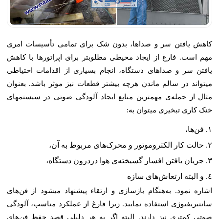
کاهش یافتن سر و صداها، بدون شک برای تمامی تأسیسات امری
مهم است. فارغ از ایجاد محیطی مطلوبتر برای اپراتورها با کاهش
یافتن سر و صداهای دستگاه، انجام بسیاری از اقدامات احتیاطی
میتواند در سالم ماندن هرچه بیشتر قطعات نیز موثر باشد. بعنوان
مثال از جمله‌ی مهمترین منابع ایجاد آلودگی صوتی در سیستمهای
خنک کاری تبخیری میتوان به:
فن‌ها،
حالت کار الکتروموتور و محرک‌های مربوط به آن،
جریان یافتن افسار گسیخته‌ی هوا دردرون دستگاه،
و البته ارتعاش‌های سازه
اشاره نمود. به‌هنگام بازسازی و ارتقاء پیشنهاد میشود از فن‌های
سانتیریفیوژی استفاده نمایید. زیرا فارغ از عملکرد مناسب، آلودگی
صوتی کمتری نیز دارند. البته اگر به هر دلیلی قصد حفظ فن‌های