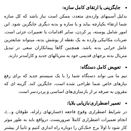
جایگزینی یا ارتقای کامل سازه:
بدلیل آسیبهای وارد‌ه‌ی متعدد، ممکن است نیاز باشد که کل سازه
شما ارتقاء یکپارچه بیابد و یا سازه‌ و بدنه دیگری جایگزین شود. این
امور شامل پوسته، پر کردن، سایر اقدامات یا تعمیرات جزئی است.
ضربات مکانیکی وارده به یک نقطه از پوشش بدنه، میتواند شایعترین
عامل خرابی بدنه باشد. همچنین گاهاَ پیمانکاران سعی در تبدیل
متریال بدنه برجهای قدیمی خود به متریالهای جدید و کارآمدتر دارند.
تعویض کامل دستگاه:
تیم ما می تواند دستگاه شما را با یک سیستم جدید که برای رفع
نیازهای خاص شما طراحی شده است، جایگزین کند. گزینه ای که
مقرون به صرفه تر از بازسازی‌های اساسی و پردردسر است.
تعمیر اضطراری/بازیابی بلایا:
در شرایط اضطراری وقوع فاجعه (خسارتهای زلزله، طوفان و…)،
انجام تعمیرات اضطراری کاملاَ صروریست. درواقع باید به طور موثر
کار شود تا اولاَ برج خنک‌کن را دوباره راه اندازی کنیم و ثانیاَ از بیشتر