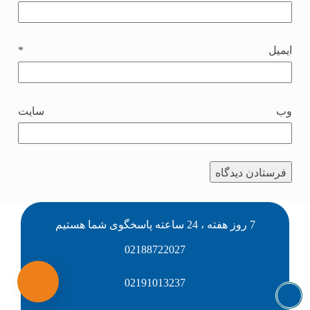
ایمیل
*
وب‌ سایت
7 روز هفته ، 24 ساعته پاسخگوی شما هستیم
02188722027
02191013237