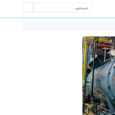
جستجو
جستجو
برای: