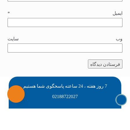
ایمیل
*
وب‌ سایت
7 روز هفته ، 24 ساعته پاسخگوی شما هستیم
02188722027
02191013237
09126147685