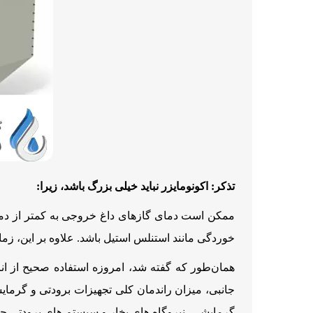
تذکر: اکونومایزر نباید خیلی بزرگ باشد، زیرا:
ممکن است دمای گازهای داغ خروجی به کمتر از دمای 
خوردگی مانند استنلس استیل باشد. علاوه بر این، زم
همان‌طور که گفته شد، امروزه استفاده صحیح از انرژ
جانبی، میزان راندمان کلی تجهیزات برودتی و گرمایش
گرمایشی، نیروگاه های بخار و سیستم های برودتی ح