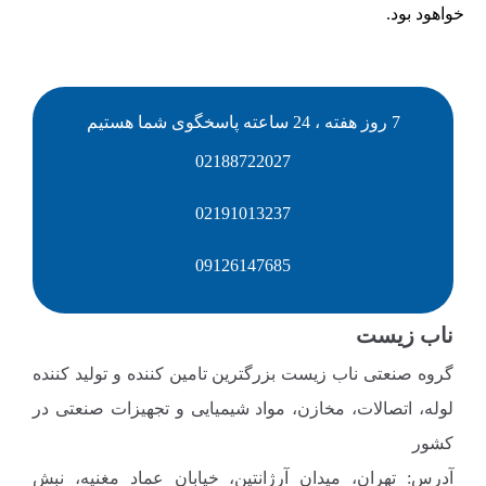
خواهود بود.
7 روز هفته ، 24 ساعته پاسخگوی شما هستیم
02188722027
02191013237
09126147685
ناب زیست
گروه صنعتی ناب زیست بزرگترین تامین کننده و تولید کننده
لوله، اتصالات، مخازن، مواد شیمیایی و تجهیزات صنعتی در
کشور
آدرس: تهران، میدان آرژانتین، خیابان عماد مغنیه، نبش