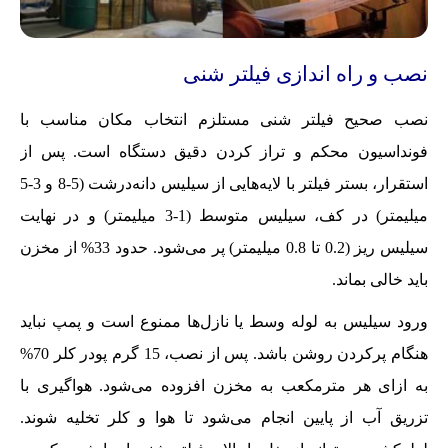
نصب و راه اندازی فیلتر شنی
نصب صحیح فیلتر شنی مستلزم انتخاب مکان مناسب با
فونداسیون محکم و تراز کردن دقیق دستگاه است. پس از
استقرار، بستر فیلتر با لایه‌هایی از سیلیس دانه‌درشت (5-8 و 3-5
میلیمتر) در کف، سیلیس متوسط (1-3 میلیمتر) و در نهایت
سیلیس ریز (0.2 تا 0.8 میلیمتر) پر می‌شود. حدود 33% از مخزن
باید خالی بماند.
ورود سیلیس به لوله وسط یا نازل‌ها ممنوع است و پمپ نباید
هنگام پرکردن روشن باشد. پس از نصب، 15 گرم پودر کلر 70%
به ازای هر مترمکعب به مخزن افزوده می‌شود. هواگیری با
تزریق آب از پایین انجام می‌شود تا هوا و کلر تخلیه شوند.