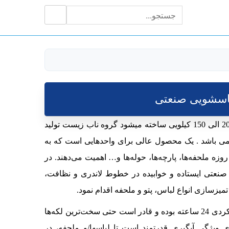
جستجو
جستجو
برای:
اسشویی صنعتی
که در ظرفیتهای از 20 الی 150 کیلویی ساخته میشود گروه ناب زیست تولید
 باشد . یک محصول عالی برای واحدهایی است که به
زه ملحفه‌ها، پارچه‌ها، حوله‌ها و… اهمیت می‌دهند. در
نعتی ایستاده و خوابیده در خطوط لاندری و نظافت،
زسازی انواع لباس، پتو و ملحفه اقدام نمود.
ماشین لباس شویی صنعتی از یکسو دارای کارکردی 24 ساعته بوده و قادر است حتی سخت‌ترین لکه‌ها
دارای ویژگی آبگیری قدرتمند است تا لباسها/و ملحفه، در