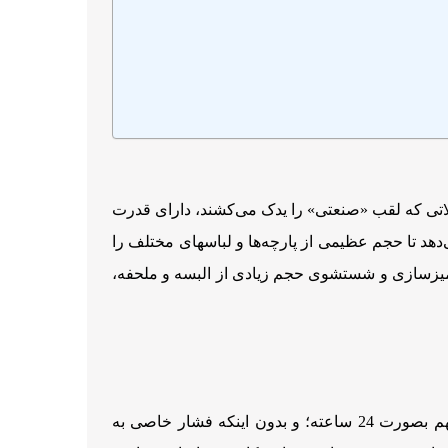
تی که لقب «صنعتی» را یدک می‌کشند،‌ دارای قدرت
د تا حجم عظیمی از پارچه‌ها و لباس­های مختلف را
 تمیزسازی و شستشوی حجم زیادی از البسه و ملحفه،
چنانکه فرآیند شستشو و خشکسازی مقادیر زیادی از لباس‌ها و پارچه‌های خدماتی با سرعت ویژه‌ای قابل انجام است. آنهم بصورت 24 ساعته؛ و بدون اینکه فشار خاصی به