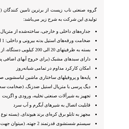
گروه صنعتی ناب زیست از برترین تامین کنندگان (
تولیدی این شرکت به شرح زیر می‌باشد:
جداره‌های داخلی و خارجی، ساخته‌شده از متریال استیل 04
ضخامت ورقه‌های استیل بدنه بیرونی و داخلی: 1 الی 2mm
بسته به ظرفیتهای 20 الی 200 کیلویی دستگاه، از موتورهای الکتریکی باکیفیت با توان متناسب بهره گرفته میشود.
دارای سبدهای مشبک (برای خروج آبهای اضافی 
امکان کارکرد مداوم در تمامی شبانه‌روز
پایه‌ها و پروفیلهای ساختاری ماشین لباسشویی صنعت
دیگ پرسی با متریال استیل ضدزنگ. (ضخامت سه می
تجهیز به شیرآلات صنعتی تخلیه، ورودی و اگزیت
قابلیت اتصال به شیرهای آبگرم و آب سرد
مجهز به تابلو برق کره‌ای برند هیوندای. (بسته نو
سیستم شستشوی قدرتمند 2 جهته. (میتوان جهت شستن البسه را به راست‌گرد و چپ‌گرد تنظیم نمود)