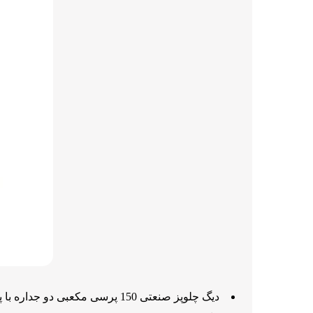
دیگ چلوپز صنعتی 150 پرسی مکعبی دو جداره با پاتیل جوشی با ابعاد 100* 80*87 (طول/ عرض/ ارتفاع).