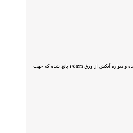
استفاده از سبدهای پانچی تمام پرسی از جنس استنلس استیل 304 با گرید (NO-4) با ضخامت ورق در کف ۲mm پانچ شده و دیواره آبکش از ورق ۱/۵mm پانچ شده که جهت