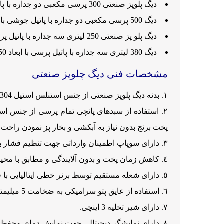
دیگ پلوپز صنعتی 300 پرسی مکعبی دو جداره با پاتیل جوشی با ابعاد 135*92*90 (طول/ عرض/ ارتفاع).
دیگ 500 پرسی مکعبی دو جداره با پاتیل جوشی با ابعاد 193*98*87 (طول/ عرض/ ارتفاع).
دیگ پلو پز صنعتی 250 لیتری سه جداره با پاتیل پرسی با ابعاد 120*90*85 (طول/ عرض/ ارتفاع).
دیگ 380 لیتری سه جداره با پاتیل پرسی با ابعاد 150*120*85 (طول/ عرض/ ارتفاع).
مشخصات فنی دیگ چلوپز صنعتی
بدنه دیگ پلوپز صنعتی از جنس استنلس استیل 304 کره جنوبی سه جداره به ضخامت 3 میلیمتر می باشد.
پخت برنج بدون نیاز به آبکشی و بخار پز نمودن راحت 
دارای سوپاپ اطمینان وارداتی جهت تنظیم فشار ب
کاهش زمان پخت و بدون آلایندگی و مطابق با مح
دارای شعله مستقیم توسط برنر خطی ایتالیایی با فش
استفاده از عایق پتو سرامیکی به ضخامت 5 میلیمتر متراکم جهت کاهش اتلاف حرارتی
دارای شیر تخلیه 3 اینچی.
دارای نمایشگر دیجیتالی جهت نمایش دمای محفظه