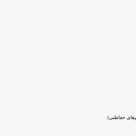
م‌های حفاظتی)