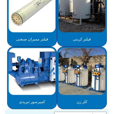
فیلتر کربنی
فیلتر ممبران صنعتی
کلر زن
کمپرسور تبریدی