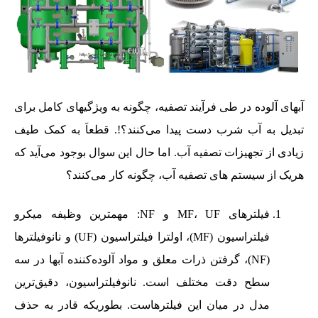
آبهای آلوده در طی فرآیند تصفیه، چگونه به ویژگیهای کامل برای
تبدیل به آب شرب دست پیدا می‌کنند؟!. قطعاَ به کمک طیف
زیادی از تجهیزات تصفیه آب. اما حال این سوال بوجود می‌آید که
هریک از سیستم های تصفیه آب، چگونه کار می‌کنند؟
فیلترهای MF، UF و NF: مهمترین وظیفه میکرو
فیلتراسیون (MF)، اولترا فیلتراسیون (UF) و نانوفیلترها
(NF)، گرفتن ذرات معلق و مواد آلوده‌کننده آبها در سه
سطح دقت مختلف است. نانوفیلتراسیون، دقیق‌ترین
مدل در میان این فیلترهاست. بطوریکه قادر به حذف