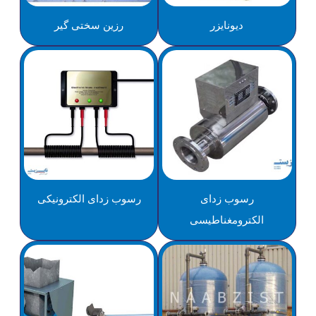
دیونایزر
رزین سختی گیر
رسوب زدای
رسوب زدای الکترونیکی
الکترومغناطیسی