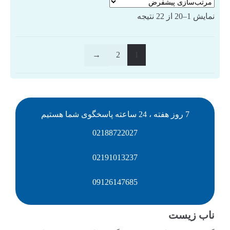
نمایش 1–20 از 22 نتیجه
←
2
1
7 روز هفته ، 24 ساعته پاسخگوی شما هستیم
02188722027
02191013237
09126147685
ناب زیست