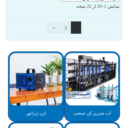
نمایش 1–20 از 22 نتیجه
←
2
1
آب شیرین کن صنعتی
ازن ژنراتور