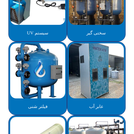
سختی گیر
سیستم UV
عابر آب
فیلتر شنی