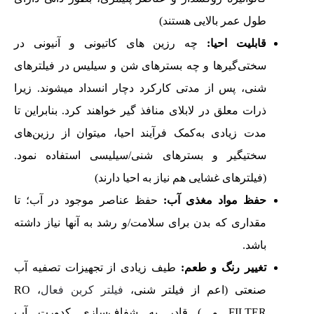
طول عمر بالایی هستند)
قابلیت احیا:
چه رزین های کاتیونی و آنیونی در
سختی‌گیرها و چه بسترهای شن و سیلیس در فیلترهای
شنی، پس از مدتی کارکرد دچار انسداد میشوند. زیرا
ذرات معلق در لابلای منافذ گیر خواهند کرد. بنابراین تا
مدت زیادی به‌کمک فرآیند احیا، میتوان از رزین‌های
سختیگیر و بسترهای شنی/سیلیسی استفاده نمود.
(فیلترهای غشایی هم نیاز به احیا دارند)
حفظ مواد مغذی آب:
حفظ عناصر موجود در آب؛ تا
مقداری که بدن برای سلامت/و رشد به آنها نیاز داشته
باشد.
تغییر رنگ و طعم:
طیف زیادی از تجهیزات تصفیه آب
صنعتی (اعم از فیلتر شنی،
فیلتر کربن فعال
، RO
FILTER و…) قادر به شفاف‌سازی کدورت آب